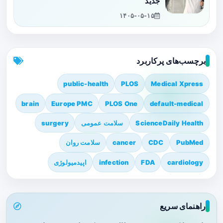
جدید
۱۴۰۵-۰۵-۱۵
برچسب‌های پرکاربرد
public-health
PLOS
Medical Xpress
brain
Europe PMC
PLOS One
default-medical
ScienceDaily Health
سلامت عمومی
surgery
PubMed
CDC
cancer
سلامت روان
cardiology
FDA
infection
اپیدمیولوژی
راهنمای سریع