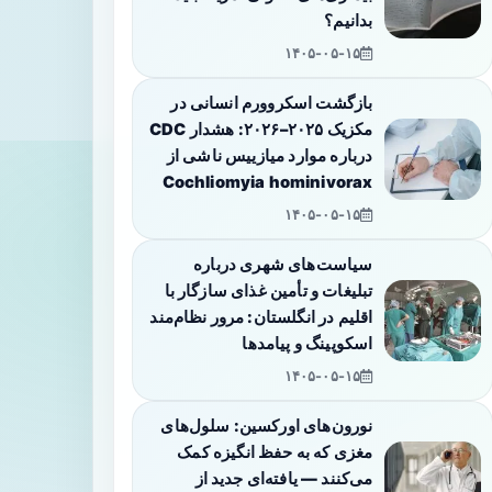
بدانیم؟
۱۴۰۵-۰۵-۱۵
بازگشت اسکروورم انسانی در
مکزیک ۲۰۲۵–۲۰۲۶: هشدار CDC
درباره موارد میازییس ناشی از
Cochliomyia hominivorax
۱۴۰۵-۰۵-۱۵
سیاست‌های شهری درباره
تبلیغات و تأمین غذای سازگار با
اقلیم در انگلستان: مرور نظام‌مند
اسکوپینگ و پیامدها
۱۴۰۵-۰۵-۱۵
نورون‌های اورکسین: سلول‌های
مغزی که به حفظ انگیزه کمک
می‌کنند — یافته‌ای جدید از