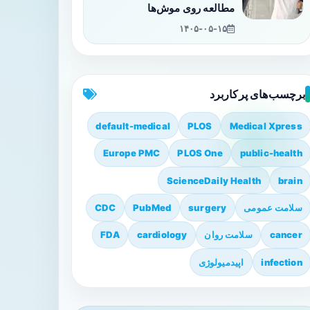
مطالعه روی موش‌ها
۱۴۰۵-۰۵-۱۵
برچسب‌های پرکاربرد
default-medical
PLOS
Medical Xpress
Europe PMC
PLOS One
public-health
ScienceDaily Health
brain
سلامت عمومی
surgery
PubMed
CDC
cancer
سلامت روان
cardiology
FDA
infection
اپیدمیولوژی