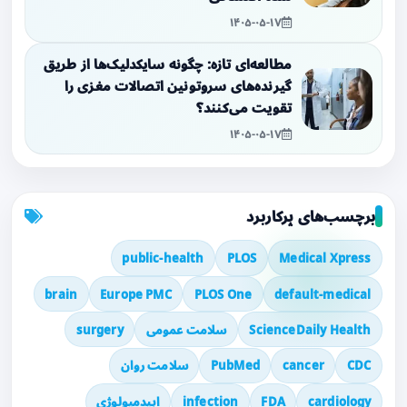
۱۴۰۵-۰۵-۱۷
مطالعه‌ای تازه: چگونه سایکدلیک‌ها از طریق
گیرنده‌های سروتونین اتصالات مغزی را
تقویت می‌کنند؟
۱۴۰۵-۰۵-۱۷
برچسب‌های پرکاربرد
public-health
PLOS
Medical Xpress
brain
Europe PMC
PLOS One
default-medical
ScienceDaily Health
سلامت عمومی
surgery
CDC
cancer
PubMed
سلامت روان
cardiology
FDA
infection
اپیدمیولوژی