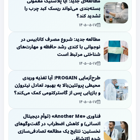
مطالعه‌ای جدید: آیا پلاستیک معمولی
بسته‌بندی می‌تواند ریسک کبد چرب را
تشدید کند؟
۱۴۰۵-۰۵-۱۷
مطالعه جدید: شروع مصرف کانابیس در
نوجوانی با کندی رشد حافظه و مهارت‌های
شناختی مرتبط است
۱۴۰۵-۰۵-۱۷
طرح‌آزمایی PROGAIN: آیا تغذیه وریدی
محیطی پروتئین‌بالا به بهبود تعادل نیتروژن
و بازیابی پس از گاسترکتومی کمک می‌کند؟
۱۴۰۵-۰۵-۱۷
فناوری «Another Me» (توأم دیجیتال
انسانی) و کاهش اضطراب در گفت‌وگوهای
نخستین: نتایج یک مطالعه تصادفی‌سازی
شده اکتشافی