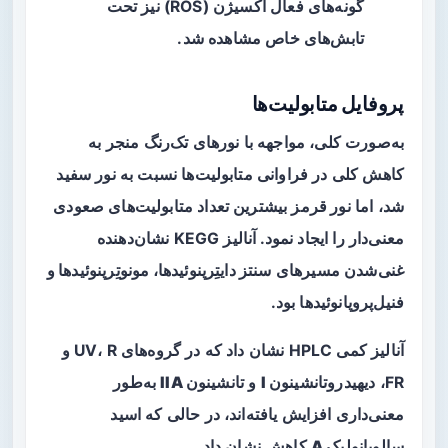
گونه‌های فعال اکسیژن (ROS) نیز تحت
تابش‌های خاص مشاهده شد.
پروفایل متابولیت‌ها
به‌صورت کلی، مواجهه با نورهای تک‌رنگ منجر به
کاهش کلی در فراوانی متابولیت‌ها نسبت به نور سفید
شد، اما
نور قرمز
بیشترین تعداد متابولیت‌های صعودی
معنی‌دار را ایجاد نمود. آنالیز KEGG نشان‌دهنده
غنی‌شدن مسیرهای
سنتز دایتِرپنوئیدها، مونوتِرپنوئیدها و
فنیل‌پروپانوئیدها
بود.
آنالیز کمی HPLC نشان داد که در گروه‌های UV، R و
FR،
دیهیدروتانشینون I
و
تانشینون IIA
به‌طور
معنی‌داری افزایش یافته‌اند، در حالی که
اسید
سالویانولیک A
کاهش نشان داد.