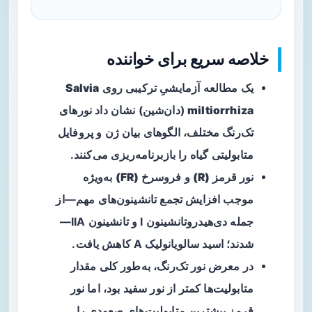
خلاصه سریع برای خواننده
یک مطالعه آزمایشیِ ترکیبی روی
Salvia
miltiorrhiza
(دان‌شین) نشان داد نورهای
تک‌رنگ مختلف، الگوهای بیان ژن و پروفایل
متابولیتی گیاه را بازبرنامه‌ریزی می‌کنند.
نور قرمز (R)
و
فروسرخ (FR)
به‌ویژه
موجب افزایش تجمع تانشینون‌های مهم—از
جمله دی‌هیدروتانشینون I و تانشینون IIA—
شدند؛ اسید سالویانولیک A کاهش یافت.
در معرض نور تک‌رنگ، به‌طور کلی مقدار
متابولیت‌ها کمتر از نور سفید بود، اما نور
قرمز بیشترین متابولیت‌های صعودی را