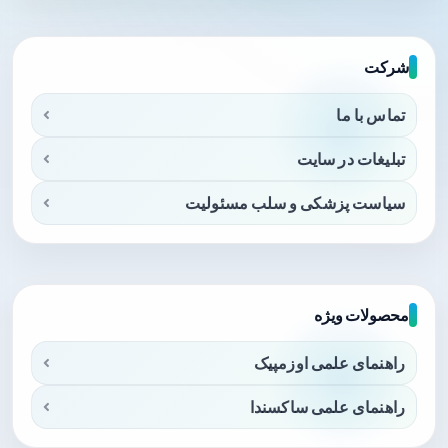
شرکت
تماس با ما
تبلیغات در سایت
سیاست پزشکی و سلب مسئولیت
محصولات ویژه
راهنمای علمی اوزمپیک
راهنمای علمی ساکسندا