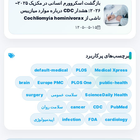
بازگشت اسکروورم انسانی در مکزیک ۲۰۲۵–
۲۰۲۶: هشدار CDC درباره موارد میازییس
ناشی از Cochliomyia hominivorax
۱۴۰۵-۰۵-۱۵
برچسب‌های پرکاربرد
default-medical
PLOS
Medical Xpress
brain
Europe PMC
PLOS One
public-health
ScienceDaily Health
سلامت عمومی
surgery
PubMed
CDC
cancer
سلامت روان
cardiology
FDA
infection
اپیدمیولوژی