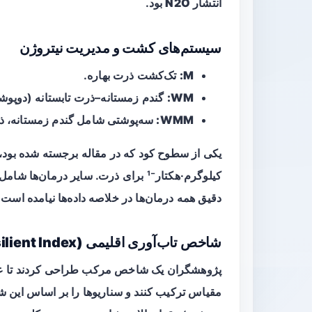
انتشار
N2O
بود.
سیستم‌های کشت و مدیریت نیتروژن
M:
تک‌کشت ذرت بهاره.
WM:
گندم زمستانه–ذرت تابستانه (دوپوش
WMM:
سه‌پوشتی شامل گندم زمستانه، ذرت
یکی از سطوح کود که در مقاله برجسته شده بود،
کیلوگرم·هکتار⁻¹ برای ذرت. سایر درمان‌ه
دقیق همه درمان‌ها در خلاصه داده‌ها نیامده است.
شاخص تاب‌آوری اقلیمی (Crop Climate Resilient Index)
پژوهشگران یک شاخص مرکب طراحی کردند تا عملکر
مقیاس ترکیب کنند و سناریوها را بر اساس این