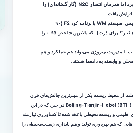
معمولاً عملکرد را بالا برد اما همزمان انتشار N2O (گاز گلخانه‌ای) را
ی
افزایش یافت.
یمی:
سیستم WM با برنامه کود F2 (۹۰
کیلوگرم·هکتار⁻¹ برای گندم و ۶۰ کیلوگرم·هکتار⁻¹ برای ذرت)، که بالاترین شاخص ۰.۶۵ را
با مدیریت نیتروژن می‌تواند هم عملکرد و هم
حلی و وابسته به داده‌ها هستند.
اظت از محیط زیست یکی از مهم‌ترین چالش‌های قرن
حاضر است. در بسیاری از مناطق، از جمله ناحیه Beijing-Tianjin-Hebei (BTH) در چین که در این
اقلیمی و زیست‌محیطی باعث شده تا کشاورزی نیازمند
هایی که هم
بهره‌وری تولید
و هم
پایداری زیست‌محیطی
را