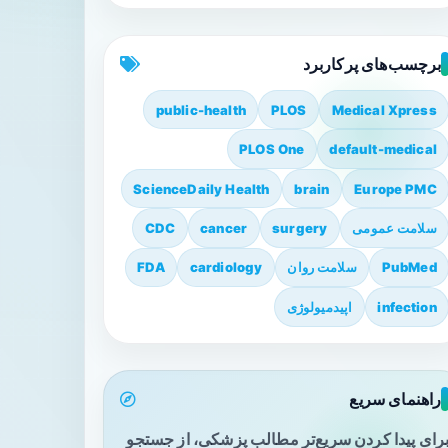
برچسب‌های پرکاربرد
public-health
PLOS
Medical Xpress
PLOS One
default-medical
ScienceDaily Health
brain
Europe PMC
سلامت عمومی
surgery
cancer
CDC
PubMed
سلامت روان
cardiology
FDA
infection
اپیدمیولوژی
راهنمای سریع
رای پیدا کردن سریع‌تر مطالب پزشکی، از جستجو