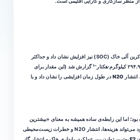
ر از منظر سازگاری و کارایی اقلیمی است.
، محتویات کربن آلی خاک (SOC) نیز افزایش نشان داد و حداکثر
۲۹۴. کیلوگرم·هکتار⁻¹
گزارش شد (این مقدار برای
انتشار
N2O
در طول زمان افزایشی را نشان داد و با
بود؛ اما این رابطه‌ی ساده همیشه به معنای «بیشترین
کود = بهترین نتیجه کلی» نیست، چون افزایش کود می‌تواند هزینه‌ها، انتشار N2O و خطرات زیست‌محیطی
بهترین توازن بین عملکرد، پایداری خاک و انتشار گاز