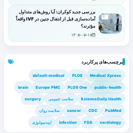
بررسی جدید کوکران: آیا روش‌های متداول
آماده‌سازی قبل از انتقال جنین در IVF واقعاً
مؤثرند؟
۱۴۰۵-۰۵-۱۵
برچسب‌های پرکاربرد
default-medical
PLOS
Medical Xpress
brain
Europe PMC
PLOS One
public-health
ScienceDaily Health
سلامت عمومی
surgery
PubMed
CDC
cancer
سلامت روان
cardiology
FDA
infection
اپیدمیولوژی