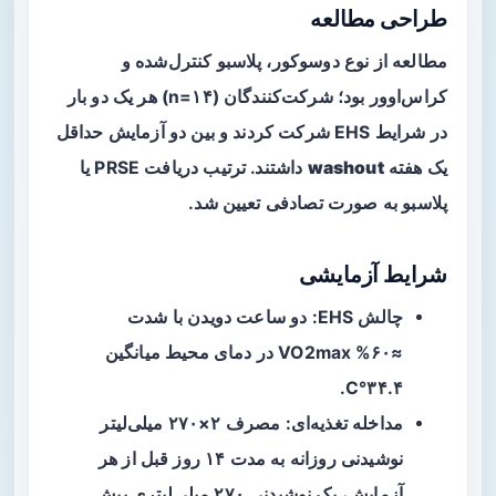
طراحی مطالعه
مطالعه از نوع دوسوکور، پلاسبو کنترل‌شده و
کراس‌اوور
بود؛ شرکت‌کنندگان (n=۱۴) هر یک دو بار
در شرایط EHS شرکت کردند و بین دو آزمایش حداقل
یک هفته
washout
داشتند. ترتیب دریافت PRSE یا
پلاسبو به صورت تصادفی تعیین شد.
شرایط آزمایشی
چالش EHS: دو ساعت دویدن با شدت
≈۶۰% VO2max در دمای محیط میانگین
۳۴.۴°C.
مداخله تغذیه‌ای: مصرف ۲×۲۷۰ میلی‌لیتر
نوشیدنی روزانه به مدت ۱۴ روز قبل از هر
آزمایش، یک نوشیدنی ۲۷۰ میلی‌لیتری پیش