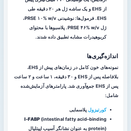
از EHS و یک ساشه ژل هر ۲۰ دقیقه طی
EHS. فرمول‌ها: نوشیدنی PRSE ۱۰% w/v،
ژل PRSE ۴۶% w/v. پلاسبوها با محتوای
کربوهیدرات مشابه تطبیق داده شدند.
اندازه‌گیری‌ها
نمونه‌های خون کامل در زمان‌های پیش از EHS،
بلافاصله پس از EHS و ۳۰ دقیقه، ۱ ساعت و ۲ ساعت
پس از EHS جمع‌آوری شد. پارامترهای آزمایش‌شده
شامل:
کورتیزول
پلاسمایی
I-FABP
(intestinal fatty acid–binding
protein) به عنوان نشانگر آسیب اپیتلیال