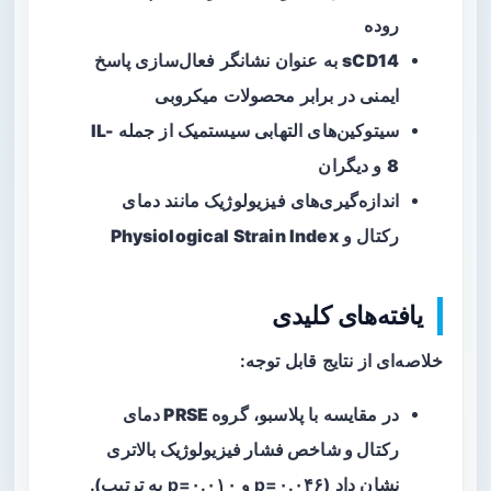
روده
sCD14
به عنوان نشانگر فعال‌سازی پاسخ
ایمنی در برابر محصولات میکروبی
سیتوکین‌های التهابی سیستمیک از جمله
IL-
8
و دیگران
اندازه‌گیری‌های فیزیولوژیک مانند
دمای
رکتال
و
Physiological Strain Index
یافته‌های کلیدی
خلاصه‌ای از نتایج قابل توجه:
در مقایسه با پلاسبو،
گروه PRSE دمای
رکتال و شاخص فشار فیزیولوژیک بالاتری
نشان داد (p=۰.۰۴۶ و p=۰.۰۱۰ به ترتیب).