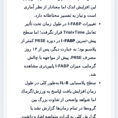
این افزایش اندک اما معنادار از نظر آماری
است و نیاز به تفسیر محتاطانه دارد.
تغییرات I-FABP در طول زمان تحت تأثیر
تعامل Trial×Time قرار نگرفت؛ اما
سطح
پیش-تمرین I-FABP
در دوره PRSE کمتر از
پلاسبو بود؛ به عبارت دیگر، پس از ۱۴ روز
مصرف PRSE، پیش از مواجهه با چالش
گرمایی، میزان I-FABP پایین‌تری مشاهده
شد.
سطح پلاسمایی
IL-8
به‌طور کلی در طول
زمان افزایش یافت (پاسخ به ورزش/گرما)،
اما شواهد واضحی از تفاوت بزرگ بین
گروه‌ها در تمام زمان‌ها گزارش نشد یا
گزارش کلی به اثرات متواضع اشاره داشت.