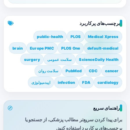
برچسب‌های پرکاربرد
public-health
PLOS
Medical Xpress
brain
Europe PMC
PLOS One
default-medical
ScienceDaily Health
سلامت عمومی
surgery
cancer
CDC
PubMed
سلامت روان
cardiology
FDA
infection
اپیدمیولوژی
راهنمای سریع
برای پیدا کردن سریع‌تر مطالب پزشکی، از جستجو یا
برچسب‌های پرکاربرد استفاده کنید.