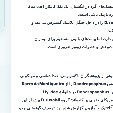
ب
ویژگی‌های تشخیصی شامل اندازهٔ کوچک، دیسک‌های گرد در انگشتان، یک تکهٔ کالکار (calcar)،
ی
 تا پلک بالایی است.
D. r
را در داخل جنگل آتلانتیک گسترش می‌دهد و
ند.
ارد، اما پیامدهای بالینی مستقیم برای بیماران
ن-حیات‌وحش و خطرات زونوز ضروری است.
له منتشرشده در PLOS One (۲۰۲۶)، گروهی از پژوهشگران تاکسونومی، صداشناسی و مولکولی
 جنس
Dendropsophus
را از
Serra da Mantiqueira
در ایالت میناس گرایس، برزیل توصیف کنند. جنس Dendropsophus در خانوادهٔ Hylidae
مریکای جنوبی پراکنده‌اند؛ گروه
D. ruschii
پیش از این
آتلانتیک و آمازون گزارش شده بود. توصیف گونه‌های جدید