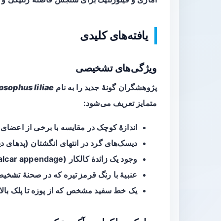
یافته‌های کلیدی
ویژگی‌های تشخیصی
پژوهشگران گونهٔ جدید را به نام
sophus liliae
متمایز تعریف می‌شود:
اندازهٔ کوچک در مقایسه با برخی از اعضای 
دیسک‌های گرد در انتهای انگشتان (پدهای دی
وجود یک زائدهٔ کالکار (calcar appendage) در پای عقب.
عنبیهٔ با رنگ
قرمز تیره
که در صحنهٔ تشخی
یک خط سفید مشخص که از پوزه تا پلک بالایی