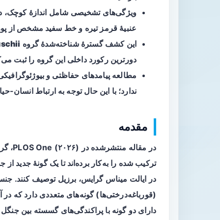
عنبیهٔ قرمز تیره و خط سفید مشخص از پوزه
این کشف گسترهٔ شناخته‌شدهٔ گروه
uschii
دورترین رکورد داخلی این گروه را ثبت می‌ک
مطالعه پیامدهای حفاظتی و بیوژئوگرافیکی د
ندارد؛ با این حال توجه به ارتباط انسا
مقدمه
در مقا
ترکیب شده را به‌کار برده‌اند تا یک گونهٔ جدید از
(قورباغه‌درختی‌ها) گونه‌های متعددی دارد که در آ
دارای دو گونه با پراکندگی‌های گسسته بین جنگل 