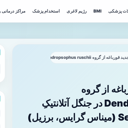
ات پزشکی
BMI
رژیم لاغری
استخدام پزشک
مراکز درمانی و
Dendro در جنگل آتلانتیکِ Serra da Mantiqueira (میناس گرایس، برزیل)
غه‌ از گروه
Dendropsophus ruschii در جنگل آتلانتیکِ
زیل)