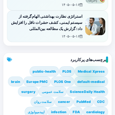
۱۴۰۵-۰۵-۱۶
استراتژی نظارت بهداشتی الهام‌گرفته از
سیستم ایمنی، کشف حشرات ناقل را افزایش
داد: گزارش یک مطالعه بین‌المللی
۱۴۰۵-۰۵-۱۶
برچسب‌های پرکاربرد
public-health
PLOS
Medical Xpress
brain
Europe PMC
PLOS One
default-medical
ScienceDaily Health
سلامت عمومی
surgery
CDC
PubMed
cancer
سلامت روان
cardiology
FDA
infection
اپیدمیولوژی