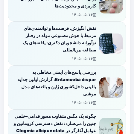
کاربردی و محدودیت‌ها
۱۴۰۵-۰۵-۱۶
نقش انگیزش، فرصت‌ها و توانمندی‌های
مرتبط با هوش مصنوعی مولد در رفتار
نوآورانه دانشجویان دکتری: یافته‌های یک
مطالعه بین‌المللی
۱۴۰۵-۰۵-۱۶
بررسی پاسخ‌های ایمنی مخاطی به
Entamoeba dispar: گزارش اولین جدایه
بالینی داخل‌کشوری ژاپن و یافته‌های مدل
موشی
۱۴۰۵-۰۵-۱۶
چگونه یک مگس متفاوت محور قدامی–خلفی
جنین را می‌سازد: نقش دسترسی کروماتین و
عوامل آغازگر در Clogmia albipunctata