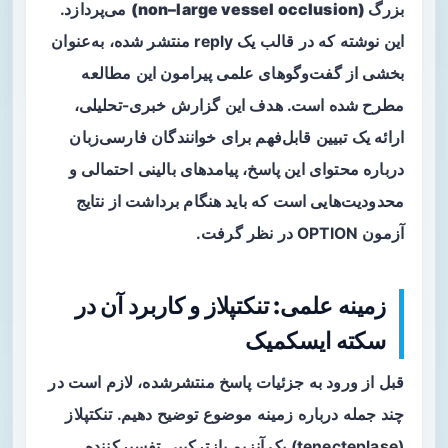
بزرگ (non–large vessel occlusion)
می‌پردازد.
این نوشته که در قالب یک reply منتشر شده، به‌عنوان
بخشی از گفت‌وگوهای علمی پیرامون این مطالعه
مطرح شده است. هدف این گزارش خبری-تحلیلی،
ارائه یک تبیین قابل‌فهم برای خوانندگان فارسی‌زبان
درباره محتوای این پاسخ، پیامدهای بالینی احتمالی و
محدودیت‌هایی است که باید هنگام برداشت از نتایج
آزمون OPTION در نظر گرفت.
زمینه علمی: تنکتپلاز و کاربرد آن در
سکته ایسکمیک
قبل از ورود به جزئیات پاسخ منتشرشده، لازم است در
چند جمله درباره زمینه موضوع توضیح دهیم.
تنکتپلاز
(tenecteplase) یک آنزیم بازترکیبی تفسیرکننده