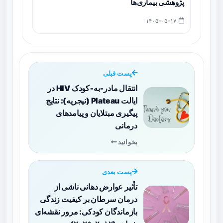
پژوهشی بیماری‌ها
۱۴۰۵-۰۵-۱۷
پست قبلی
انتقال مادر‑به‑کودک HIV در
ایالت Plateau (نیجریه): نتایج
پیگیری مبتلایان و پیامدهای
درمانی
بخوانید
پست بعدی
تأثیر عوارض دهانی ناشی از
درمان سرطان بر کیفیت زندگی
بازماندگان کودکی: مرور نقشه‌ای