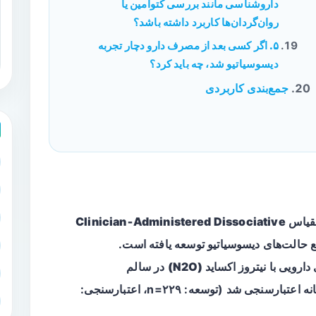
داروشناسی مانند بررسی کتوامین یا
روان‌گردان‌ها کاربرد داشته باشد؟
۵. اگر کسی بعد از مصرف دارو دچار تجربه
دیسوسیاتیو شد، چه باید کرد؟
جمع‌بندی کاربردی
Clinician‑Administered Dissociative
 حالت‌های دیسوسیاتیو توسعه یافته است.
دارویی با
نیتروز اکساید (N2O)
در سالم‌
volunteers ساخته و در مجموعه‌ای جداگانه اعتبارسنجی شد (توسعه: n=۲۲۹، اعتبارسنجی: