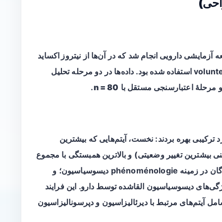
احی)
نیتروز اکساید
برای القای واکنش‌های دیسوسیاتیو در سالم‌ volunteers استفاده شده بود. داده‌ها در دو مرحله تحلیل
 مرحلهٔ اعتبارسنجی مستقل با
n = 80
.
د ترکیبی بهره بردند: نخست، آیتم‌هایی که بیشترین
یعنی بیشترین تغییر وضعیتی) و بالاترین همبستگی با مجموع
نمرات مقیاس کامل داشتند؛ دوم، رای‌زنی با خبرگان در زمینه phénoménologie دیسوسیاسیون؛ و
گی‌های دیسوسیاسیون القاشده توسط دارو. این فرایند
دیرئالیزاسیون
و
دپرسونالیزاسیون