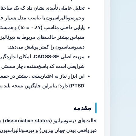
تحلیل عاملی تأییدی نشان داد که یک ساختا
و
دپرسونالیزاسیون
با تناسب مدل بسیار خ
مقیاس بیشتر حالت‌های مربوط به دیرئالیزا
دیسوسیاسیون را کمتر پوشش می‌دهد.
مزیت اصلی CADSS‑SF، ا
شرایطی است که پاسخ‌دهنده دچار سستی یا
این ابزار نیاز به اعتبارسنجی بیشتر در جمعی
PTSD) دارد؛ بنابراین جایگزین نسخه بلند برای همه موقعیت‌ها نیست.
مقدمه
حالت‌های
دیسوسیاتیو
(dissociative states) شامل تجربیات متنوعی مانند
غیرواقعی بودن جهان بیرون) و
دپرسونالیزاسیون