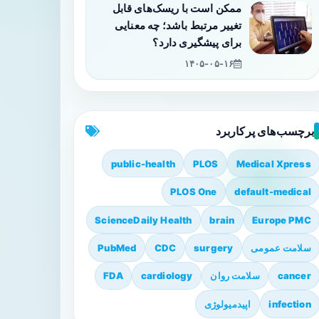
ممکن است با ریسک‌های قابل
تغییر مرتبط باشد؛ چه معنایی
برای پیشگیری دارد؟
۱۴۰۵-۰۵-۱۶
برچسب‌های پرکاربرد
public-health
PLOS
Medical Xpress
PLOS One
default-medical
ScienceDaily Health
brain
Europe PMC
سلامت عمومی
surgery
CDC
PubMed
cancer
سلامت روان
cardiology
FDA
infection
اپیدمیولوژی