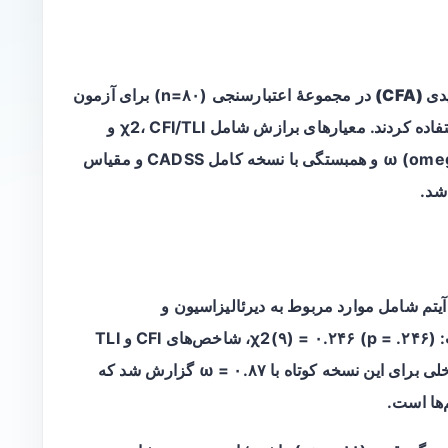
(CFA)
در مجموعهٔ اعتبارسنجی (n=۸۰) برای آزمون
ساختارهای یک‌عاملی و دو‌عاملی با ۶ تا ۸ آیتم استفاده کردند. معیارهای برازش شامل χ2، CFI/TLI و
RMSEA بودند. همچنین پایایی داخلی با معیار ω (omega) و همبستگی با نسخه کامل CADSS و مقیاس
د.
ا ۶ آیتم شامل موارد مربوط به دیرئالیزاسیون و
دپرسونالیزاسیون دارای برازش بسیار خوب است: χ2(۹) = ۰.۲۴۶ (p = .۲۴۶)، شاخص‌های CFI و TLI
بالاتر از ۰.۹۹ و RMSEA برابر با ۰.۰۵۹. پایایی داخلی برای این نسخه کوتاه با ω = ۰.۸۷ گزارش شد که
‌ها است.