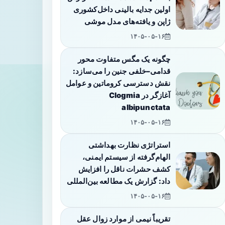
اولین جدایه بالینی داخل‌کشوری
ژاپن و یافته‌های مدل موشی
۱۴۰۵-۰۵-۱۶
چگونه یک مگس متفاوت محور
قدامی–خلفی جنین را می‌سازد:
نقش دسترسی کروماتین و عوامل
آغازگر در Clogmia
albipunctata
۱۴۰۵-۰۵-۱۶
استراتژی نظارت بهداشتی
الهام‌گرفته از سیستم ایمنی،
کشف حشرات ناقل را افزایش
داد: گزارش یک مطالعه بین‌المللی
۱۴۰۵-۰۵-۱۶
تقریباً نیمی از موارد زوال عقل