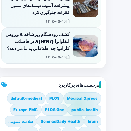
پیشرفت آسیب دیسک‌های ستون
فقرات جلوگیری کرد
۱۴۰۵-۰۵-۱۶
کشف زودهنگام زیرشاخه K ویروس
آنفلوانزا A(H۳N۲) در فاضلاب
کلرادو؛ چه اطلاعاتی به ما می‌دهد؟
۱۴۰۵-۰۵-۱۶
برچسب‌های پرکاربرد
default-medical
PLOS
Medical Xpress
Europe PMC
PLOS One
public-health
brain
ScienceDaily Health
سلامت عمومی