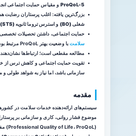
ProQoL-5
و مقیاس حمایت اجتماعی انجا
بزرگ‌ترین یافته: اغلب پرستاران
رضایت همدل
شغلی (BO)
و
استرس تروما ثانویه (STS)
ع
حمایت اجتماعی، داشتن تحصیلات تخصصی، تج
سلامت
با وضعیت بهتر ProQoL مرتبط بود.
مطالعه مقطعی است؛ ارتباط‌ها نشان‌دهنده 
تقویت حمایت اجتماعی و کاهش ترس از خطا
سازمانی باشد، اما نیاز به شواهد طولی و
مقدمه
سیستم‌های ارائه‌دهنده خدمات سلامت در کشورهای
موضوع فشار روانی، کاری و سازمانی بر پرستارا
(Professional Quality of Life، ProQoL) مفهومی چندبعدی است که شامل سه مولفهٔ اصلی می‌شود: