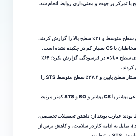
: ۶۹٪ پرستاران سطح متوسط و ۳۱٪ سطح بالا را گزارش کردند.
ر چکیده نشده است.
: هیچ پرستاری سطح «بالا» در فرسودگی گزارش نکرد؛ ۶۴٪
: ۷۲٪ پرستار سطح پایین و ۲۷.۴٪ سطح متوسط STS را
عی بیشتر
با
CS بیشتر
و
BO و STS کمتر
مرتبط
تحصیلات تخصصی
،
د)،
تمایل به ادامه کار در سلامت
، و
کاهش ترس از