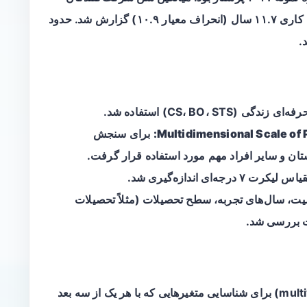
۳۲.۱ سال (انحراف معیار ۱۱.۹) و میانگین تجربه کاری ۱۱.۷ سال (انحراف معیار ۱۰.۹) گزارش شد. حدود
CS، BO، S) استفاده شد.
Multidimensional Scale of 
برای سنجش
تان و سایر افراد مهم مورد استفاده قرار گرفت.
ت ۷ درجه‌ای اندازه‌گیری شد.
، سال‌های تجربه، سطح تحصیلات (مثلاً تحصیلات
ت بررسی شد.
از تحلیل‌های چندمتغیره (multivariable regression) برای شناسایی متغیرهایی که با هر یک از سه بعد