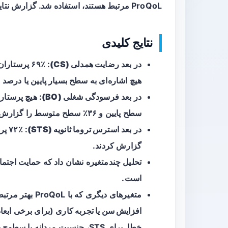
ProQoL مرتبط هستند، استفاده شد. گزارش نتایج با تمرکز بر جهت و معنی‌داری روابط انجام شد.
نتایج کلیدی
در بعد
رضایت همدلی (CS)
هیچ اشاره‌ای به سطح بسیار پایین یا درصد مخاطبان با CS بسیار کم د
در بعد
فرسودگی شغلی (BO)
سطح پایین و ۳۶٪ سطح متوسط را گزارش کردند.
در بعد
استرس تروما ثانویه (STS)
گزارش کردند.
تحلیل چندمتغیره نشان داد که
حمایت اجتما
است.
متغیرهای دیگری که با ProQoL بهتر مرتبط بودند عبارت بودند از: داشتن
افزایش سن یا تجربه کاری
(برای برخی ابعا
خطا
. برای STS، جنسیت مردانه با سطوح پایین‌تر STS مرتبط بود.