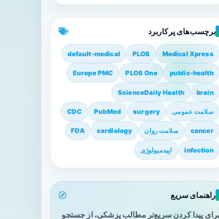
برچسب‌های پرکاربرد
default-medical
PLOS
Medical Xpress
Europe PMC
PLOS One
public-health
ScienceDaily Health
brain
سلامت عمومی
surgery
PubMed
CDC
cancer
سلامت روان
cardiology
FDA
infection
اپیدمیولوژی
راهنمای سریع
رای پیدا کردن سریع‌تر مطالب پزشکی، از جستجو