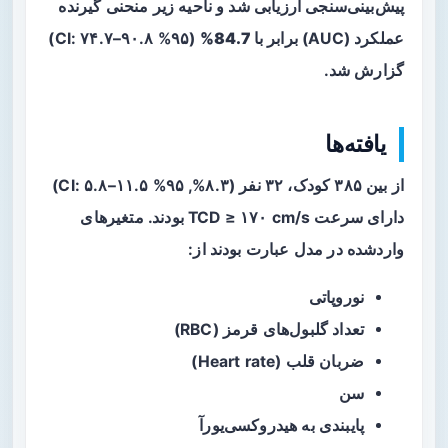
پیش‌بینی‌سنجی ارزیابی شد و ناحیه زیر منحنی گیرنده
عملکرد (AUC) برابر با
84.7%
(۹۵% CI: ۷۴.۷–۹۰.۸)
گزارش شد.
یافته‌ها
از بین ۳۸۵ کودک، ۳۲ نفر (۸.۳%, ۹۵% CI: ۵.۸–۱۱.۵)
دارای سرعت TCD ≥ ۱۷۰ cm/s بودند. متغیرهای
واردشده در مدل عبارت بودند از:
نوروپاتی
تعداد گلبول‌های قرمز (RBC)
ضربان قلب (Heart rate)
سن
پایبندی به هیدروکسی‌یورآ