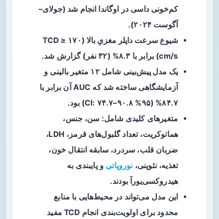
کم‌خونی داسی در اوگاندا انجام شد (جولای–
آگوست ۲۰۲۴).
شیوع
سرعت داپلر مغزیِ بالا
(TCD ≥ ۱۷۰
cm/s) برابر با ۸.۳% (۳۲ نفر) گزارش شد.
یک
مدل پیش‌بینی
شامل ۱۲ متغیر بالینی و
آزمایشگاهی ساخته شد که AUC آن برابر با
۸۴.۷% (۹۵% CI: ۷۴.۷–۹۰.۸) بود.
متغیرهای کلیدی شامل: سن، جنس،
هماتوکریت، تعداد گلبول‌های قرمز، LDH،
ضربان قلب، سردرد، سابقه انتقال خون،
تغذیه، نئوپنی،
نوروپاتی
و پایبندی به
هیدروکسی‌یورآ بودند.
این مدل می‌تواند در محیط‌هایی با منابع
محدود برای
اولویت‌بندی
انجام TCD مفید