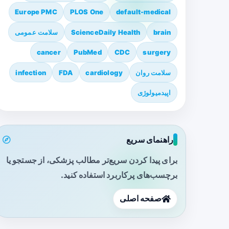
Europe PMC
PLOS One
default-medical
brain
ScienceDaily Health
سلامت عمومی
cancer
PubMed
CDC
surgery
سلامت روان
cardiology
FDA
infection
اپیدمیولوژی
راهنمای سریع
برای پیدا کردن سریع‌تر مطالب پزشکی، از جستجو یا
برچسب‌های پرکاربرد استفاده کنید.
صفحه اصلی