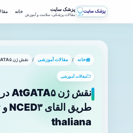
پزشک سایت
خانه
مقال
مقالات پزشکی، سلامت و آموزش
خانه
/
مقالات آموزشی
/
نقش ژن AtGATA۵ در تنظیم جوانه‌زنی بذر از طریق القای NCED۳ و ABI۴ در Arabidopsis thaliana
مقالات آموزشی
نقش ژ
thaliana