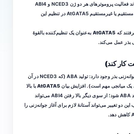
تجربۀ TAA نشان داد که AtGATA5 می‌تواند فعالیت پروموترهای هر دو ژن NCED3 و ABI4
را تقویت کند؛ این نتیجه نشان‌دهندۀ قابلیّت مستقیم یا غیرمستقیم AtGATA5 در تنظیم این
رفتند که
AtGATA5
به‌عنوان یک تنظیم‌کننده بالقوهٔ
 کار کند)
به‌طور خلاصه، دو مسیر مهم در کنترل ABA و جوانه‌زنی بذر وجود دارد: تولید ABA (که NCED3 در آن
AtGATA5
با بالا
بردن بیان NCED3 می‌تواند منجر به افزایش تولید ABA شود؛ از سوی دیگر بالا رفتن ABI4 می‌تواند
ایش دهد. ترکیب این دو تغییر می‌تواند آستانهٔ لازم برای آغاز جوانه‌زنی را