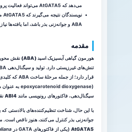
می‌دهد که AtGATA5 می‌تواند فعالیت پروموترهای NCED3 و ABI4 را القا کند.
نوی
ABA و جوانه‌زنی بذر باشد، اما یافته‌ها نیاز به تکمیل با آزمایش‌های بیشتر دارند.
مقدمه
هورمون گیاهی
آبسیزیک اسید (ABA)
نقش محوری د
قرار دارد؛ از جمله مرحلۀ ساخت ABA که کلیدی‌ترین آن‌ها آنزیم کاتالیزور
id dioxygenase
سیگنال‌دهی، فاکتورهای رونویسی مانند
ABI4
نقش
جوانه‌زنی بذر کنترل می‌کنند، هنوز ناقص است. مقاله‌ای که در سال
AtGATA5
(یکی از فاکتورهای GATA در
liana