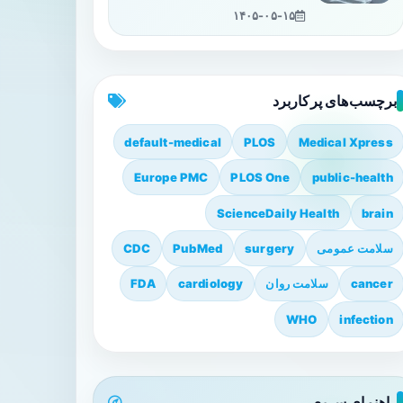
۱۴۰۵-۰۵-۱۵
برچسب‌های پرکاربرد
default-medical
PLOS
Medical Xpress
Europe PMC
PLOS One
public-health
ScienceDaily Health
brain
سلامت عمومی
surgery
PubMed
CDC
cancer
سلامت روان
cardiology
FDA
WHO
infection
راهنمای سریع