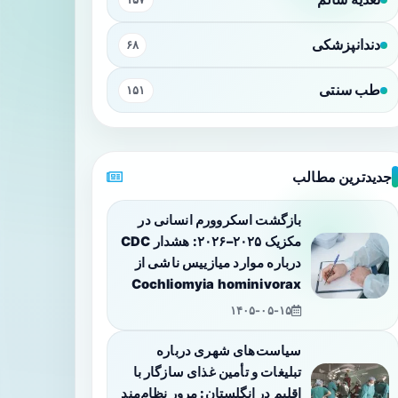
دندانپزشکی
۶۸
طب سنتی
۱۵۱
جدیدترین مطالب
بازگشت اسکروورم انسانی در
مکزیک ۲۰۲۵–۲۰۲۶: هشدار CDC
درباره موارد میازییس ناشی از
Cochliomyia hominivorax
۱۴۰۵-۰۵-۱۵
سیاست‌های شهری درباره
تبلیغات و تأمین غذای سازگار با
اقلیم در انگلستان: مرور نظام‌مند