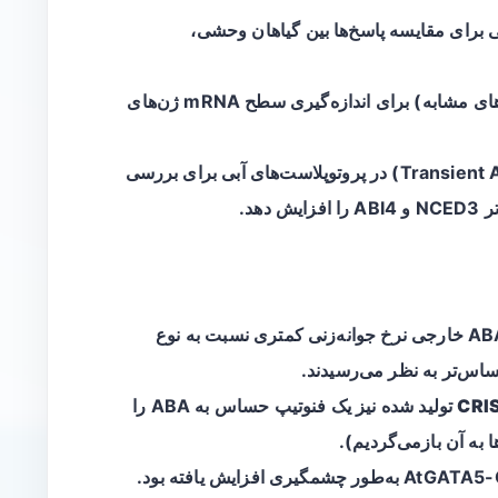
ه‌زنی بذر در حضور ABA خارجی برای مقایسه پاسخ‌ها بین گیاهان وحشی،
آنالیز بیان ژن (احتمالاً RT-qPCR یا روش‌های مشابه) برای اندازه‌گیری سطح mRNA ژن‌های
تست فعالیت گذرا (Transient Activity Assay, TAA) در پروتوپلاست‌های آبی برای بررسی
هنگام مواجهه با ABA خارجی نرخ جوانه‌زنی کمتری نسبت به نوع
CRI
تولید شده نیز یک فنوتیپ حساس به ABA را
 به آن بازمی‌گردیم).