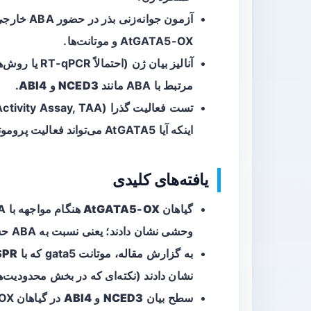
آزمون جوان
AtGATA5-OX و موتانت‌ها.
مرتبط با ABA مانند
NCED3
و
ABI4
.
اینکه آیا AtGATA5 می‌تواند فعالیت پروموتر NCED3 و ABI4 را افزایش دهد.
یافته‌های کلیدی
گیاهان
AtGATA5-OX
وحشی نشان دادند؛ یعنی نسبت به ABA حساس‌تر به نظر می‌رسیدند.
به گزارش مقاله، موتانت gata5 که با
SPR
نشان دادند (نکته‌ای که در بخش محدودیت‌ها
سطح بیان
NCED3
و
ABI4
در گیاهان AtGATA5-OX به‌طور چشمگیری افزایش یافته بود.