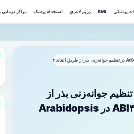
ات پزشکی
BMI
رژیم لاغری
استخدام پزشک
مراکز درمانی و
ن AtGATA۵ در تنظیم جوانه‌زنی بذر از
طریق القای NCED۳ و ABI۴ در Arabidopsis