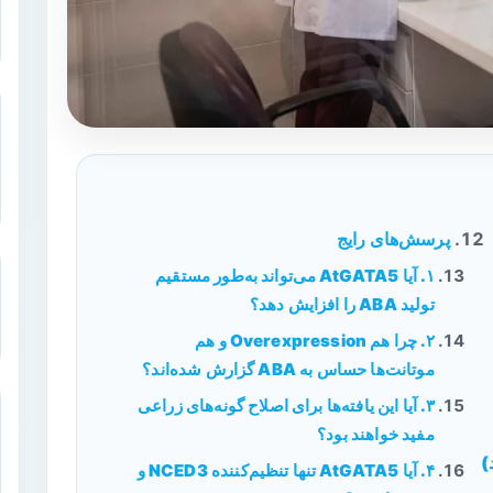
پرسش‌های رایج
۱. آیا AtGATA5 می‌تواند به‌طور مستقیم
تولید ABA را افزایش دهد؟
۲. چرا هم Overexpression و هم
موتانت‌ها حساس به ABA گزارش شده‌اند؟
۳. آیا این یافته‌ها برای اصلاح گونه‌های زراعی
مفید خواهند بود؟
)
۴. آیا AtGATA5 تنها تنظیم‌کننده NCED3 و