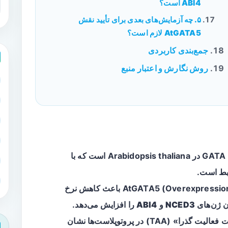
ABI4 است؟
۵. چه آزمایش‌های بعدی برای تأیید نقش
AtGATA5 لازم است؟
جمع‌بندی کاربردی
روش نگارش و اعتبار منبع
یک فاکتور رونویسی از خانواده GATA در Arabidopsis thaliana است که با
مطالعه گزارش می‌دهد که افزایش بیان AtGATA5 (Overexpression) باعث کاهش نرخ
NCED3
و
ABI4
را افزایش می‌دهد.
تجزیه و تحلیل عملکردی با استفاده از «تست فعالیت گذرا» (TAA) در پروتوپلاست‌ها نشان