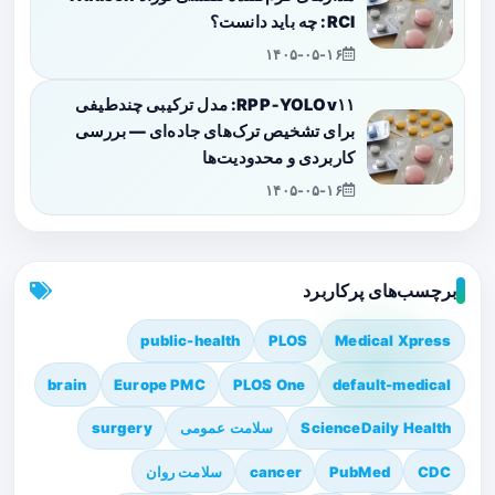
RCI: چه باید دانست؟
۱۴۰۵-۰۵-۱۶
RPP‑YOLOv۱۱: مدل ترکیبی چندطیفی
برای تشخیص ترک‌های جاده‌ای — بررسی
کاربردی و محدودیت‌ها
۱۴۰۵-۰۵-۱۶
برچسب‌های پرکاربرد
public-health
PLOS
Medical Xpress
brain
Europe PMC
PLOS One
default-medical
ScienceDaily Health
سلامت عمومی
surgery
CDC
PubMed
cancer
سلامت روان