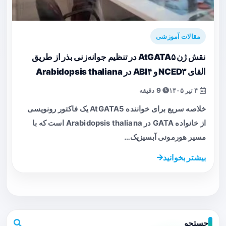
مقالات آموزشی
نقش ژن AtGATA۵ در تنظیم جوانه‌زنی بذر از طریق
القای NCED۳ و ABI۴ در Arabidopsis thaliana
۴ تیر ۱۴۰۵
9 دقیقه
خلاصه سریع برای خواننده AtGATA5 یک فاکتور رونویسی
از خانواده GATA در Arabidopsis thaliana است که با
مسیر هورمونی آبسیزیک…
بیشتر بخوانید
جستجو