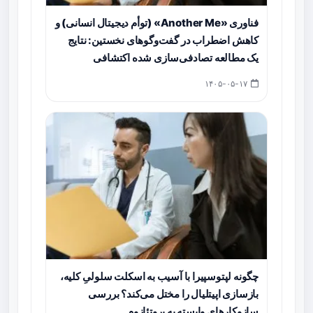
فناوری «Another Me» (توأم دیجیتال انسانی) و
کاهش اضطراب در گفت‌وگوهای نخستین: نتایج
یک مطالعه تصادفی‌سازی شده اکتشافی
۱۴۰۵-۰۵-۱۷
چگونه لپتوسپیرا با آسیب به اسکلت سلولیِ کلیه،
بازسازی اپیتلیال را مختل می‌کند؟ بررسی
سازوکارهای وابسته به پروتئازوم