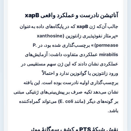
آناتیشن نادرست و عملکرد واقعی xapB
جالب آن‌که ژن
xapB
که در پایگاه‌های داده به‌عنوان
«پرمئاز نفوذپذیری زانتوزین (xanthosine
permease)» برچسب‌گذاری شده بود، در P.
mirabilis عملکردی متفاوت داشت: آزمایش‌های
عملکردی نشان دادند که این ژن سهم مستقیمی در
ورود زانتوزین یا گوانوزین ندارد و احتمالاً
برچسب‌گذاری اولیه نادرست بوده است. این یافته
نشان می‌دهد تکیه صرف بر پیش‌بینی‌های ژنتیکی مبتنی
بر گونه‌های دیگر (مانند E. coli) می‌تواند گمراه‌کننده
باشد.
نقش شبکهٔ PTS و کشف سه‌گانهٔ موثر