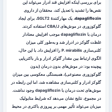
برای بررسی اینکه افزایش قند ادرار می‌تواند این
نقص‌ها را تشدید یا تعدیل کند، محققان از داروی
dapagliflozin
، یک مهارکنندهٔ SGLT2، برای ایجاد
گلوکوزوری
در موش‌های CBA/J استفاده کردند.
درمان با dapagliflozin موجب افزایش معنادار
غلظت گلوکز در ادرار شد و به‌طور کلی میزان
کلنی‌سازی P. mirabilis را افزایش داد. با این حال،
الگوی ارتباط بین مقدار گلوکز ادرار و بار باکتریایی
پیچیده بود: در موش‌های بدون درمان (بدون
گلوکوزوری مصنوعی)، همبستگی معکوسی بین میزان
گلوکز ادرار و کلنی‌سازی مشاهده شد، اما این رابطه در
موش‌های تحت درمان با dapagliflozin وجود نداشت.
در مجموع، نتایج نشان می‌دهد که شرایط متابولیک
میزبان می‌تواند تأثیر مهمی بر پیروزی باکتری در محیط