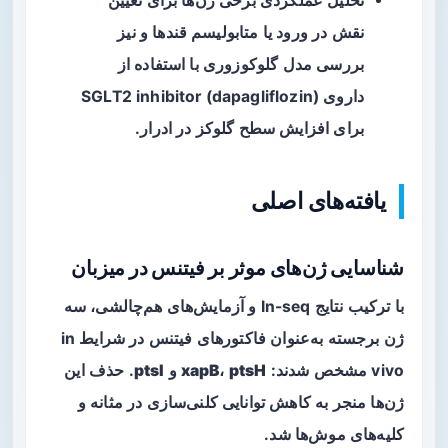
تحلیل عملکردی برخی ژن‌ها برای تعیین
نقش در ورود یا متابولیسم قندها و نیز
بررسی مدل گلوکوزوری با استفاده از
داروی SGLT2 inhibitor (dapagliflozin)
برای افزایش سطح گلوکز در ادرار.
یافته‌های اصلی
شناسایی ژن‌های موثر بر فیتنس در میزبان
با ترکیب نتایج In-seq و آزمایش‌های هم‌چالشی، سه
ژن برجسته به‌عنوان فاکتورهای فیتنس در شرایط in
vivo مشخص شدند:
ptsH
،
xapB
و
ptsI
. حذف این
ژن‌ها منجر به کاهش توانایی کلنی‌سازی در مثانه و
کلیه‌های موش‌ها شد.