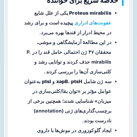
خلاصه سریع برای خواننده
Proteus mirabilis
یکی از علل شایع
عفونت‌های ادراری
پیچیده است و برای رشد
در محیط ادرار از قندها بهره می‌برد.
در این مطالعهٔ آزمایشگاهی و موشی،
محققان ۴۷ ژن احتمالی حامل قند را در P.
mirabilis حذف کردند و توانایی رشد و
کلنی‌سازی آن‌ها را بررسی کردند.
سه ژن شامل
ptsH
،
xapB
و
ptsI
به‌عنوان
عوامل مؤثر بر «توان بقا/کلنی‌سازی در
میزبان» شناسایی شدند؛ همچنین برخی از
برچسب‌گذاری‌های ژنی (annotation)
نادرست بودند.
ایجاد
گلوکوزوری
در موش‌ها با داروی