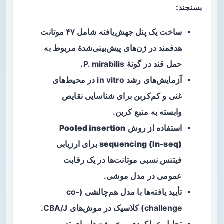
بسنجند:
ساخت یک پنل جهش‌یافته شامل
۴۷ موتانت
هدفمند
در ژن‌های پیش‌بینی‌شدهٔ مربوط به
حمل قند در گونهٔ P. mirabilis.
آزمایش‌های رشد in vitro در محیط‌های
غنی و کم‌کربن برای شناسایی نقایص
وابسته به منبع کربن.
استفاده از روش
Pooled insertion
sequencing (In-seq)
برای ارزیابی
فیتنس نسبی موتانت‌ها در یک رقابت
عمومی در مدل موشی.
تأیید یافته‌ها با مدل هم‌چالشی (co-
challenge) کلاسیک در موش‌های CBA/J.