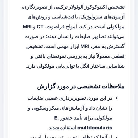
تشخیص اکینوکوکوز آلوئولار ترکیبی از تصویرنگاری،
آزمون‌های سرولوژیک، بافت‌شناسی و روش‌های
مولکولی است. در کبد، امواج فراصوت، CT و MRI
می‌توانند تصاویر ضایعات را نشان دهند؛ در صورت
گسترش به مغز، MRI ابزار مهمی است. تشخیص
قطعی معمولاً نیاز به بررسی نمونه‌های بافتی و
شناسایی ساختار انگل یا توالی‌یابی مولکولی دارد.
ملاحظات تشخیصی در مورد گزارش
در این مورد، تصویربرداری عصبی ضایعات
را نشان داد و آزمایش‌های میکروسکوپی و
مولکولی برای تأیید حضور
E.
multilocularis
استفاده شدند.
از آنجا که تظاهر عصبی غیرمعمول است،