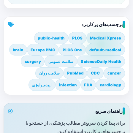
برچسب‌های پرکاربرد
public-health
PLOS
Medical Xpress
brain
Europe PMC
PLOS One
default-medical
ScienceDaily Health
سلامت عمومی
surgery
cancer
CDC
PubMed
سلامت روان
cardiology
FDA
infection
اپیدمیولوژی
راهنمای سریع
برای پیدا کردن سریع‌تر مطالب پزشکی، از جستجو یا
برچسب‌های پرکاربرد استفاده کنید.