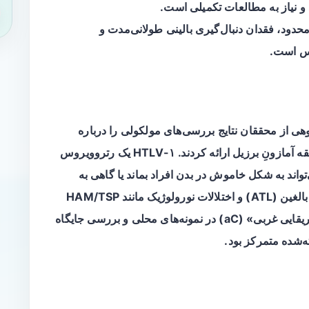
 و نیاز به مطالعات تکمیلی است.
دود، فقدان دنبال‌گیری بالینی طولانی‌مدت و
وس است.
 CDC منتشر شده، گروهی از محققان نتایج بررسی‌های مولکولی را درباره
مازونِ برزیل ارائه کردند. HTLV-۱ یک
رتروویروس
اند به شکل خاموش در بدن افراد بماند یا گاهی به
بیماری‌های جدی از جمله لنفوم/لوسمی سلول T بالغین (ATL) و اختلالات نورولوژیک مانند HAM/TSP
منجر شود. این مطالعه بر شناسایی زیرگروه «آفریقایی غربی» (aC) در نمونه‌های محلی و بررسی جایگاه
ه‌شده متمرکز بود.