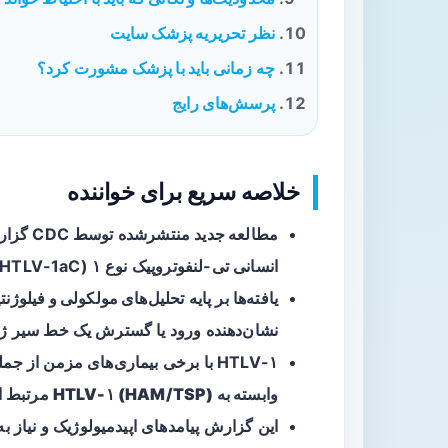
نظر تحریریه پزشک سایت
چه زمانی باید با پزشک مشورت کرد؟
پرسش‌های رایج
خلاصه سریع برای خواننده
مطالعه جدید
منتشرش
انسانی تی-لنفوتروپیک نوع ۱ (HTLV-1aC) در منطقه آمازونِ برزیل شناسایی شده است.
یافته‌ها بر پایه
تحلیل‌های مولکولی و فیلوژنت
نشان‌دهنده ورود یا گسترش یک خط سیر ژنتیکی مش
HTLV-۱ با برخی بیماری‌های مزمن از جمله
وابسته به HTLV-۱ (HAM/TSP)
مرتبط اس
این گزارش پیامدهای اپیدمیولوژیک و نیاز ب