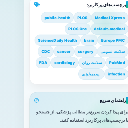
برچسب‌های پرکاربرد
public-health
PLOS
Medical Xpress
PLOS One
default-medical
ScienceDaily Health
brain
Europe PMC
سلامت عمومی
surgery
cancer
CDC
PubMed
سلامت روان
cardiology
FDA
infection
اپیدمیولوژی
راهنمای سریع
رای پیدا کردن سریع‌تر مطالب پزشکی، از جستجو
ا برچسب‌های پرکاربرد استفاده کنید.