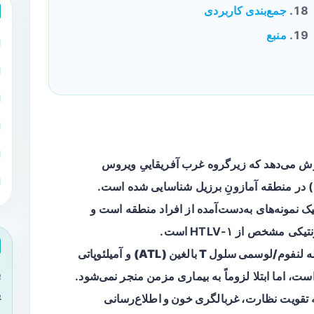
جمع‌بندی کاربردی
منبع
ده توسط CDC گزارش می‌دهد که زیرگروه غرب آفریقاییِ ویروس
یک
نمونه‌های به‌دست‌آمده از افراد منطقه است و
خص از HTLV-۱ است.
لنفوم/لوسمی سلول T بالغین (ATL)
و
آمیلئوپاتی
ب
ت، اما ابتلا لزوماً به بیماری مزمن منجر نمی‌شود.
ی
ه تقویت
نظارت، غربالگری خون و اطلاع‌رسانی