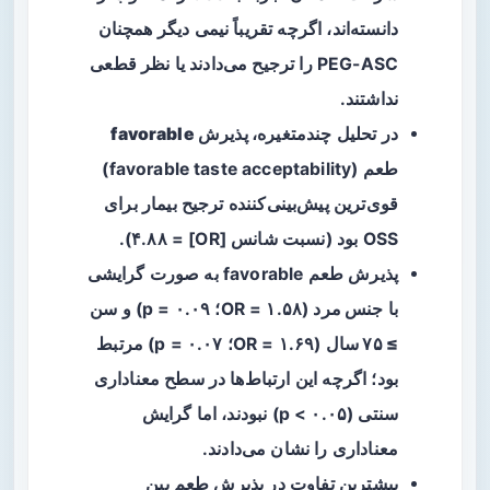
دانسته‌اند، اگرچه تقریباً نیمی دیگر همچنان
PEG-ASC را ترجیح می‌دادند یا نظر قطعی
نداشتند.
در تحلیل چندمتغیره،
پذیرش favorable
طعم
(favorable taste acceptability)
قوی‌ترین پیش‌بینی‌کننده ترجیح بیمار برای
OSS بود (نسبت شانس [OR] = ۴.۸۸).
پذیرش طعم favorable به صورت گرایشی
با
جنس مرد
(OR = ۱.۵۸؛ p = ۰.۰۹) و
سن
≥ ۷۵ سال
(OR = ۱.۶۹؛ p = ۰.۰۷) مرتبط
بود؛ اگرچه این ارتباط‌ها در سطح معناداری
سنتی (p < ۰.۰۵) نبودند، اما گرایش
معناداری را نشان می‌دادند.
بیشترین تفاوت در پذیرش طعم بین