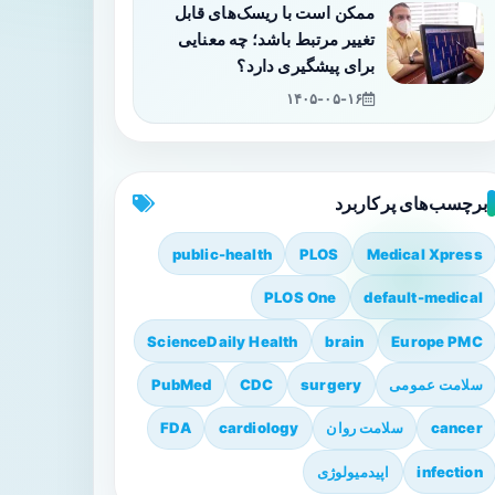
ممکن است با ریسک‌های قابل
تغییر مرتبط باشد؛ چه معنایی
برای پیشگیری دارد؟
۱۴۰۵-۰۵-۱۶
برچسب‌های پرکاربرد
public-health
PLOS
Medical Xpress
PLOS One
default-medical
ScienceDaily Health
brain
Europe PMC
سلامت عمومی
surgery
CDC
PubMed
cancer
سلامت روان
cardiology
FDA
infection
اپیدمیولوژی