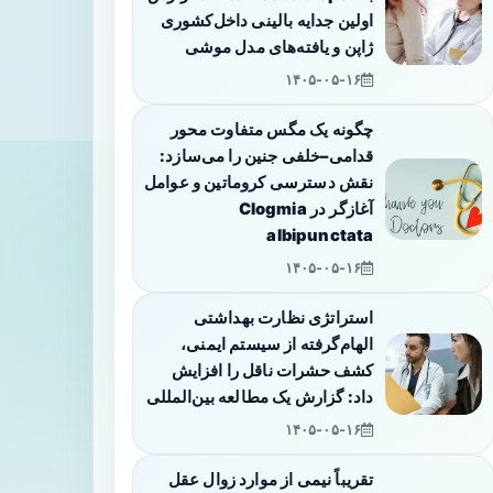
اولین جدایه بالینی داخل‌کشوری
ژاپن و یافته‌های مدل موشی
۱۴۰۵-۰۵-۱۶
چگونه یک مگس متفاوت محور
قدامی–خلفی جنین را می‌سازد:
نقش دسترسی کروماتین و عوامل
آغازگر در Clogmia
albipunctata
۱۴۰۵-۰۵-۱۶
استراتژی نظارت بهداشتی
الهام‌گرفته از سیستم ایمنی،
کشف حشرات ناقل را افزایش
داد: گزارش یک مطالعه بین‌المللی
۱۴۰۵-۰۵-۱۶
تقریباً نیمی از موارد زوال عقل