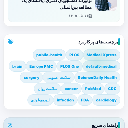
نوآورانه دانشجویان دکتری: یافته‌های یک
مطالعه بین‌المللی
۱۴۰۵-۰۵-۱۶
برچسب‌های پرکاربرد
public-health
PLOS
Medical Xpress
brain
Europe PMC
PLOS One
default-medical
ScienceDaily Health
سلامت عمومی
surgery
CDC
PubMed
cancer
سلامت روان
cardiology
FDA
infection
اپیدمیولوژی
راهنمای سریع