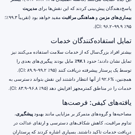
پاسخ‌دهندگان پیش‌بینی کردند که این نقش‌ها برای
مدیریت
بیماری‌های مزمن
و
هماهنگی مراقبت
مفید خواهد بود (تقریباً ۹۹.۳٪؛
۹۵٪ CI: ۹۶.۲-۹۹.۹).
تمایل استفاده‌کنندگان خدمات
بیشتر افراد بزرگ‌سال که از خدمات سلامت استفاده می‌کنند نیز
تمایل نشان دادند؛ حدود
۹۷.۱٪
مایل بودند پیگیری‌های بعدی را
توسط یک پرستار پیشرفته دریافت کنند (۹۵٪ CI: ۸۹.۹-۹۹.۲).
همچنین، %۹۲.۶ از آنها انتظار داشتند این نقش بتواند دسترسی به
خدمات را در مناطق کمترمجهز افزایش دهد (۹۵٪ CI: ۸۳.۹-۹۶.۸).
یافته‌های کیفی: فرصت‌ها
مصاحبه‌ها و گروه‌های متمرکز بر مزایایی مانند بهبود
پیشگیری
،
تداوم مراقبت، کاهش شکاف‌های دسترسی و ارتقای عدالت در
دریافت خدمات تاکید داشتند. بسیاری اشاره کردند که پرستاران