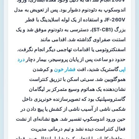
اندوسکوپ به دئودنوم دشوار بود. پس از تعویض به مدل
JF-260V و استفاده از یک لوله اسلایدینگ با قطر
بزرگ (ST-CB1)، دسترسی به دئودنوم موفق شد و یک
استنت صفراوی گذاشته شد. اقدامی مانند
اسفنکتروتومی یا اقدامات تهاجمی دیگر انجام نگرفت.
حدود دو ساعت پس از پایان پروسیجر، بیمار دچار
درد
اپی
‌گاستریک شدید، افت
فشار خون
و کم‌شدن
هموگلوبین شد. سی‌تی اسکن با تزریق کنتراست
نشان‌دهنده یک هماتوم وسیع متمرکز بر لیگامان
گاستروسپلنیک بود که تصویرسازنده خونریزی داخل
شکمی ناشی از آسیب ناشی از کشش یا پیچ دادن در
حین ورود اندوسکوپ تفسیر شد. هیچ نشانه‌ای از نشت
فعال کنتراست دیده نشد و تیم درمانی مدیریت
محافظه‌کارانه را انتخاب کرد؛ شامل انتقال خون، قطع