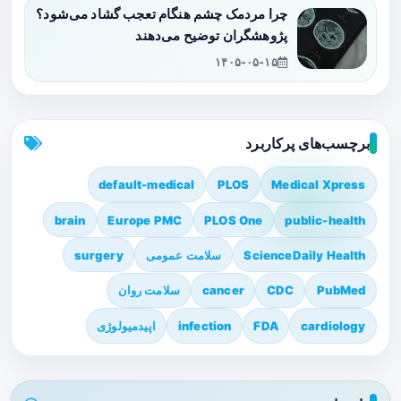
چرا مردمک چشم هنگام تعجب گشاد می‌شود؟
پژوهشگران توضیح می‌دهند
۱۴۰۵-۰۵-۱۵
برچسب‌های پرکاربرد
default-medical
PLOS
Medical Xpress
brain
Europe PMC
PLOS One
public-health
ScienceDaily Health
سلامت عمومی
surgery
PubMed
CDC
cancer
سلامت روان
cardiology
FDA
infection
اپیدمیولوژی