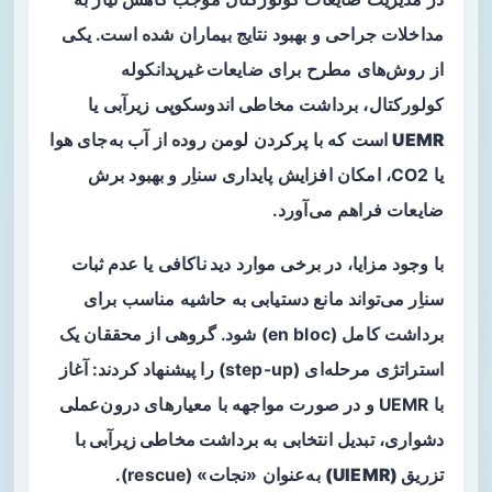
مداخلات جراحی و بهبود نتایج بیماران شده است. یکی
از روش‌های مطرح برای
ضایعات غیرپدانکوله
کولورکتال
، برداشت مخاطی اندوسکوپی زیرآبی یا
UEMR
است که با پرکردن لومن روده از آب به‌جای هوا
یا CO2، امکان افزایش پایداری سناِر و بهبود برش
ضایعات فراهم می‌آورد.
با وجود مزایا، در برخی موارد
دید ناکافی
یا
عدم ثبات
سناِر
می‌تواند مانع دستیابی به حاشیه مناسب برای
برداشت کامل (en bloc) شود. گروهی از محققان یک
استراتژی مرحله‌ای (step-up) را پیشنهاد کردند: آغاز
با UEMR و در صورت مواجهه با معیارهای درون‌عملی
دشواری، تبدیل انتخابی به
برداشت مخاطی زیرآبی با
تزریق (UIEMR)
به‌عنوان «نجات» (rescue).