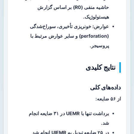
حاشیه منفی (R0) بر اساس گزارش
هیستولوژیک.
عوارض:
خونریزی تأخیری، سوراخ‌شدگی
(perforation) و سایر عوارض مرتبط با
پروسیجر.
نتایج کلیدی
داده‌های کلی
از ۵۶ ضایعه:
برداشت تنها با UEMR در ۳۱ ضایعه انجام
شد.
در ۲۵ ضایعه تبدیل به UIEMR انجام شد