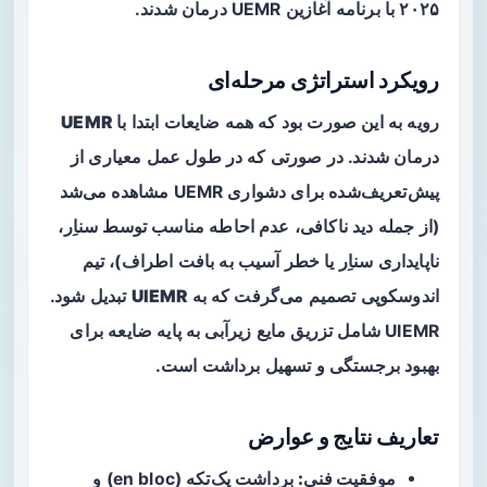
۲۰۲۵ با برنامه آغازین UEMR درمان شدند.
رویکرد استراتژی مرحله‌ای
رویه به این صورت بود که همه ضایعات ابتدا با
UEMR
درمان شدند. در صورتی که در طول عمل معیاری از
پیش‌تعریف‌شده برای دشواری UEMR مشاهده می‌شد
(از جمله دید ناکافی، عدم احاطه مناسب توسط سناِر،
ناپایداری سناِر یا خطر آسیب به بافت اطراف)، تیم
اندوسکوپی تصمیم می‌گرفت که به
UIEMR
تبدیل شود.
UIEMR شامل تزریق مایع زیرآبی به پایه ضایعه برای
بهبود برجستگی و تسهیل برداشت است.
تعاریف نتایج و عوارض
موفقیت فنی:
برداشت یک‌تکه (en bloc) و