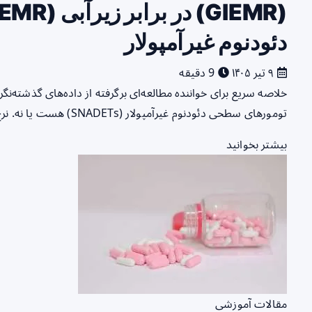
دئودنوم غیرآمپولار
۹ تیر ۱۴۰۵
9 دقیقه
تومورهای سطحی دئودنوم غیرآمپولار (SNADETs) هست یا نه. نرخ برداشت کامل تومور با لبه‌های منفی…
بیشتر بخوانید
مقالات آموزشی