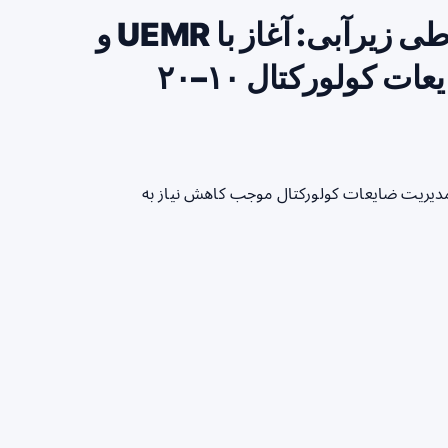
استراتژی مرحله‌ای برداشت مخاطی زیرآبی: آغاز با UEMR و
تبدیل انتخابی به UIEMR برای ضایعات کولورکتال ۱۰–۲۰
مدیریت ضایعات کولورکتال موجب کاهش نیاز به