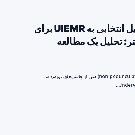
استراتژی مرحله‌ای UEMR با تبدیل انتخابی به UIEMR برای
تال ۱۰–۲۰ میلی‌متر: تحلیل یک مطالعه
مقدمه برداشتن اندوسکوپی ضایعات غیرپدونکوله کولورکتال (non-pedunculated) یکی از چالش‌های روزمره در