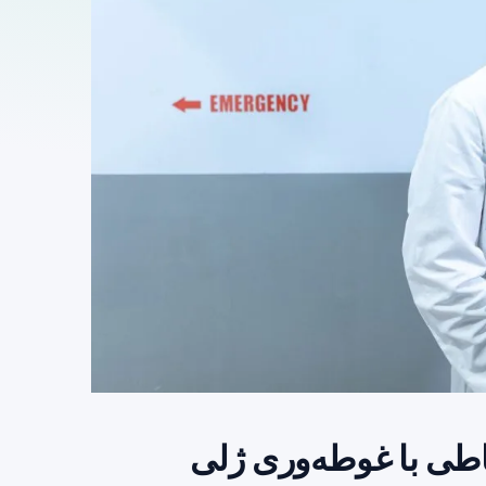
اطی با غوطه‌وری ژلی