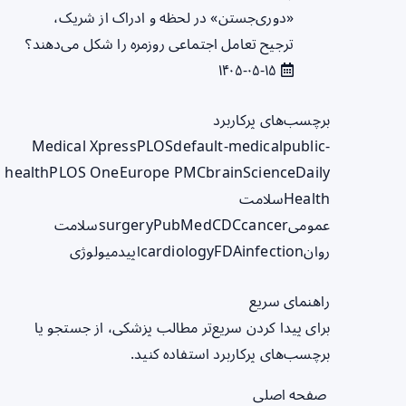
«دوری‌جستن» در لحظه و ادراک از شریک،
ترجیح تعامل اجتماعی روزمره را شکل می‌دهند؟
۱۴۰۵-۰۵-۱۵
برچسب‌های پرکاربرد
Medical Xpress
PLOS
default-medical
public-
health
PLOS One
Europe PMC
brain
ScienceDaily
Health
سلامت
عمومی
cancer
CDC
PubMed
surgery
سلامت
روان
infection
FDA
cardiology
اپیدمیولوژی
راهنمای سریع
برای پیدا کردن سریع‌تر مطالب پزشکی، از جستجو یا
برچسب‌های پرکاربرد استفاده کنید.
صفحه اصلی