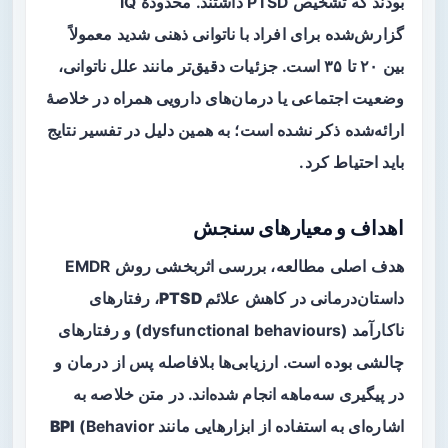
بودند که تشخیص PTSD داشتند. محدودهٔ IQ
گزارش‌شده برای افراد با ناتوانی ذهنی شدید معمولاً
بین ۲۰ تا ۳۵ است. جزئیات دقیق‌تر مانند علل ناتوانی،
وضعیت اجتماعی یا درمان‌های دارویی همراه در خلاصهٔ
ارائه‌شده ذکر نشده است؛ به همین دلیل در تفسیر نتایج
باید احتیاط کرد.
اهداف و معیارهای سنجش
هدف اصلی مطالعه، بررسی اثربخشی روش EMDR
داستان‌درمانی در کاهش
علائم PTSD
،
رفتارهای
ناکارآمد
(dysfunctional behaviours) و
رفتارهای
چالشی
بوده است. ارزیابی‌ها بلافاصله پس از درمان و
در پیگیری سه‌ماهه انجام شده‌اند. در متن خلاصه به
اشاره‌ای به استفاده از ابزارهایی مانند
(Behavior
BPI