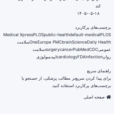
کند
۱۴۰۵-۰۵-۱۸
برچسب‌های پرکاربرد
Medical Xpress
PLOS
public-health
default-medical
PLOS
ScienceDaily Health
brain
Europe PMC
One
سلامت
عمومی
CDC
PubMed
cancer
surgery
سلامت
روان
infection
FDA
cardiology
اپیدمیولوژی
راهنمای سریع
برای پیدا کردن سریع‌تر مطالب پزشکی، از جستجو یا
برچسب‌های پرکاربرد استفاده کنید.
صفحه اصلی