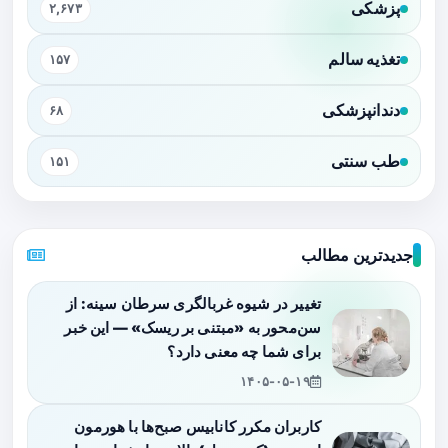
پزشکی
۲,۶۷۳
تغذیه سالم
۱۵۷
دندانپزشکی
۶۸
طب سنتی
۱۵۱
جدیدترین مطالب
تغییر در شیوه غربالگری سرطان سینه: از
سن‌محور به «مبتنی بر ریسک» — این خبر
برای شما چه معنی دارد؟
۱۴۰۵-۰۵-۱۹
کاربران مکرر کانابیس صبح‌ها با هورمون