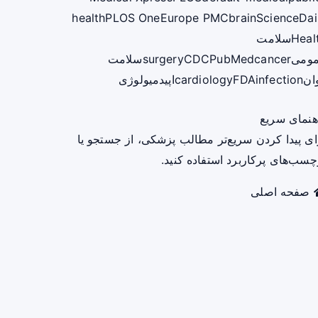
health
PLOS One
Europe PMC
brain
ScienceDai
Heal
سلامت
ومی
cancer
PubMed
CDC
surgery
سلامت
ان
infection
FDA
cardiology
اپیدمیولوژی
هنمای سریع
ای پیدا کردن سریع‌تر مطالب پزشکی، از جستجو یا
چسب‌های پرکاربرد استفاده کنید.
صفحه اصلی