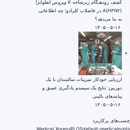
کشف زودهنگام زیرشاخه K ویروس آنفلوانزا
A(H۳N۲) در فاضلاب کلرادو؛ چه اطلاعاتی
به ما می‌دهد؟
۱۴۰۵-۰۵-۱۶
ارزیابی خودکار تمرینات سالمندان با یک
دوربین: نتایج یک سیستم یادگیری عمیق و
پیامدهای بالینی
۱۴۰۵-۰۵-۱۶
چسب‌های پرکاربرد
Medical Xpress
PLOS
default-medical
publi