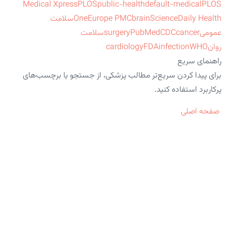
Medical Xpress
PLOS
public-health
default-medical
PLOS
ScienceDaily Health
brain
Europe PMC
One
سلامت
عمومی
cancer
CDC
PubMed
surgery
سلامت
روان
WHO
infection
FDA
cardiology
راهنمای سریع
برای پیدا کردن سریع‌تر مطالب پزشکی، از جستجو یا برچسب‌های
پرکاربرد استفاده کنید.
صفحه اصلی