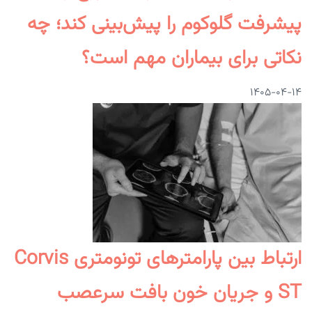
پیشرفت گلوکوم را پیش‌بینی کند؛ چه
نکاتی برای بیماران مهم است؟
۱۴۰۵-۰۴-۱۴
ارتباط بین پارامترهای تونومتری Corvis
ST و جریان خون بافت سرعصب