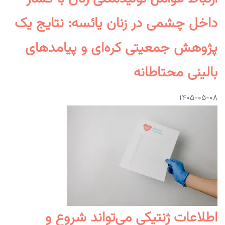
داخل چشمی در زنان یائسه: نتایج یک
پژوهش جمعیتی کره‌ای و پیامدهای
بالینی محتاطانه
۱۴۰۵-۰۵-۰۸
اطلاعات ژنتیکی می‌تواند شروع و