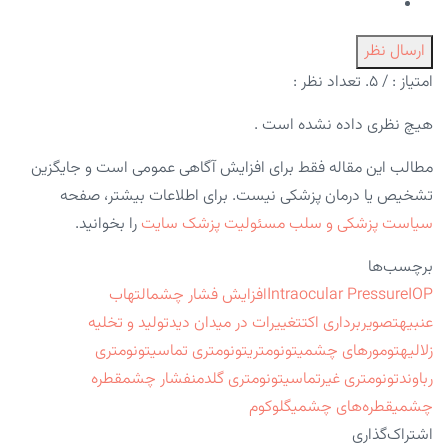
ارسال نظر
امتیاز :
/ ۵. تعداد نظر :
هیچ نظری داده نشده است .
مطالب این مقاله فقط برای افزایش آگاهی عمومی است و جایگزین
تشخیص یا درمان پزشکی نیست. برای اطلاعات بیشتر، صفحه
سیاست پزشکی و سلب مسئولیت پزشک سایت
را بخوانید.
برچسب‌ها
IOP
Intraocular Pressure
افزایش فشار چشم
التهاب
عنبیه
تصویربرداری اکت
تغییرات در میدان دید
تولید و تخلیه
زلالیه
تومورهای چشمی
تونومتری
تونومتری تماسی
تونومتری
رباوند
تونومتری غیرتماسی
تونومتری گلدمن
فشار چشم
قطره‌
چشمی
قطره‌های چشمی
گلوکوم
اشتراک‌گذاری