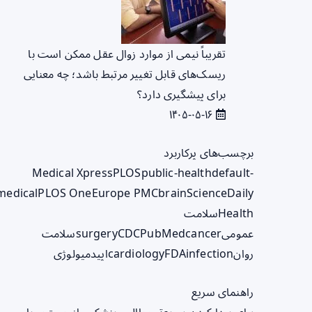
تقریباً نیمی از موارد زوال عقل ممکن است با
ریسک‌های قابل تغییر مرتبط باشد؛ چه معنایی
برای پیشگیری دارد؟
۱۴۰۵-۰۵-۱۶
برچسب‌های پرکاربرد
Medical Xpress
PLOS
public-health
default-
medical
PLOS One
Europe PMC
brain
ScienceDaily
Health
سلامت
عمومی
cancer
PubMed
CDC
surgery
سلامت
روان
infection
FDA
cardiology
اپیدمیولوژی
راهنمای سریع