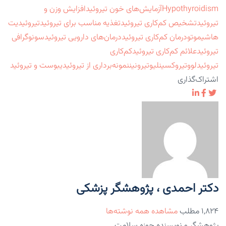
Hypothyroidism
آزمایش‌های خون تیروئید
افزایش وزن و
تیروئید
تشخیص کم‌کاری تیروئید
تغذیه مناسب برای تیروئید
تیروئیدیت
هاشیموتو
درمان کم‌کاری تیروئید
درمان‌های دارویی تیروئید
سونوگرافی
تیروئید
علائم کم‌کاری تیروئید
کم‌کاری
تیروئید
لووتیروکسین
لیوتیرونین
نمونه‌برداری از تیروئید
یبوست و تیروئید
اشتراک‌گذاری
دکتر احمدی ، پژوهشگر پزشکی
۱,۸۲۴ مطلب
مشاهده همه نوشته‌ها
پژوهشگر و نویسنده حوزه سلامت