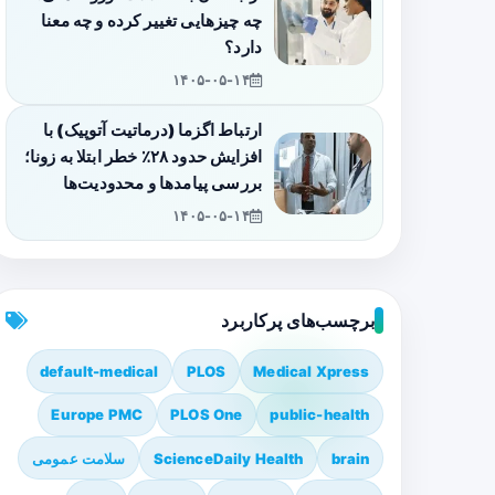
چه چیزهایی تغییر کرده و چه معنا
دارد؟
۱۴۰۵-۰۵-۱۴
ارتباط اگزما (درماتیت آتوپیک) با
افزایش حدود ۲۸٪ خطر ابتلا به زونا؛
بررسی پیامدها و محدودیت‌ها
۱۴۰۵-۰۵-۱۴
برچسب‌های پرکاربرد
default-medical
PLOS
Medical Xpress
Europe PMC
PLOS One
public-health
brain
ScienceDaily Health
سلامت عمومی