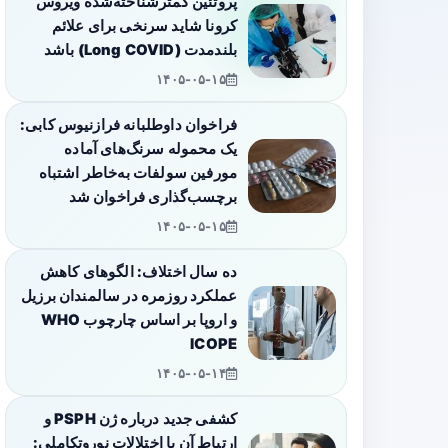
پروتئین کمترشناخته‌شده ویروس
کرونا شاید سرنخی برای علائم
بلندمدت (Long COVID) باشد
۱۴۰۵-۰۵-۱۵
فراخوان داوطلبانه فرازنیوس کابی:
یک محموله سرنگ‌های آماده
مورفین سولفات به‌خاطر اشتباه
برچسب‌گذاری فراخوان شد
۱۴۰۵-۰۵-۱۵
ده سال اختلاف: الگوهای کاهش
عملکرد روزمره در سالمندان برزیل
و اروپا بر اساس چارچوب WHO
ICOPE
۱۴۰۵-۰۵-۱۴
کشفی جدید درباره ژن PSPH و
ارتباط آن با اختلالات نوروتکاملی: