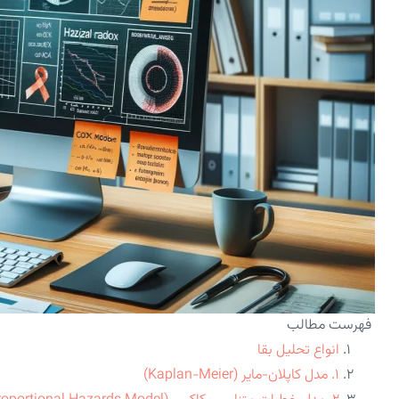
فهرست مطالب
انواع تحلیل بقا
۱. مدل کاپلان-مایر (Kaplan-Meier)