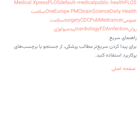
Medical Xpress
PLOS
default-medical
public-health
PLOS
ScienceDaily Health
brain
Europe PMC
One
سلامت
عمومی
cancer
PubMed
CDC
surgery
سلامت
روان
infection
FDA
cardiology
اپیدمیولوژی
راهنمای سریع
برای پیدا کردن سریع‌تر مطالب پزشکی، از جستجو یا برچسب‌های
پرکاربرد استفاده کنید.
صفحه اصلی