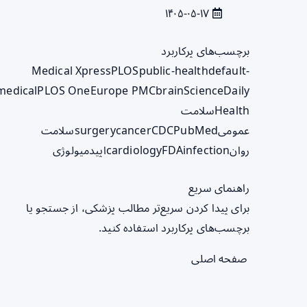
۱۴۰۵-۰۵-۱۷
برچسب‌های پرکاربرد
Medical Xpress
PLOS
public-health
default-
medical
PLOS One
Europe PMC
brain
ScienceDaily
Health
سلامت
عمومی
PubMed
CDC
cancer
surgery
سلامت
روان
infection
FDA
cardiology
اپیدمیولوژی
راهنمای سریع
برای پیدا کردن سریع‌تر مطالب پزشکی، از جستجو یا
برچسب‌های پرکاربرد استفاده کنید.
صفحه اصلی