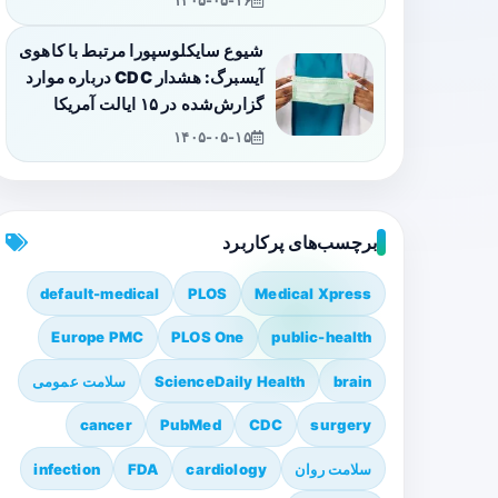
۱۴۰۵-۰۵-۱۶
شیوع سایکلوسپورا مرتبط با کاهوی
آیسبرگ: هشدار CDC درباره موارد
گزارش‌شده در ۱۵ ایالت آمریکا
۱۴۰۵-۰۵-۱۵
برچسب‌های پرکاربرد
default-medical
PLOS
Medical Xpress
Europe PMC
PLOS One
public-health
brain
ScienceDaily Health
سلامت عمومی
cancer
PubMed
CDC
surgery
سلامت روان
cardiology
FDA
infection