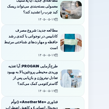
مطالعه‌ای جدید: آیا پلاستیک
معمولی بسته‌بندی می‌تواند ریسک
کبد چرب را تشدید کند؟
۱۴۰۵-۰۵-۱۷
مطالعه جدید: شروع مصرف
کانابیس در نوجوانی با کندی رشد
حافظه و مهارت‌های شناختی مرتبط
است
۱۴۰۵-۰۵-۱۷
طرح‌آزمایی PROGAIN: آیا تغذیه
وریدی محیطی پروتئین‌بالا به بهبود
تعادل نیتروژن و بازیابی پس از
گاسترکتومی کمک می‌کند؟
۱۴۰۵-۰۵-۱۷
فناوری «Another Me» (توأم
دیجیتال انسانی) و کاهش اضطراب