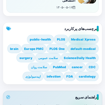
اکتشافی
۱۴۰۵-۰۵-۱۷
برچسب‌های پرکاربرد
public-health
PLOS
Medical Xpress
brain
Europe PMC
PLOS One
default-medical
ScienceDaily Health
سلامت عمومی
surgery
CDC
cancer
PubMed
سلامت روان
cardiology
FDA
infection
اپیدمیولوژی
راهنمای سریع