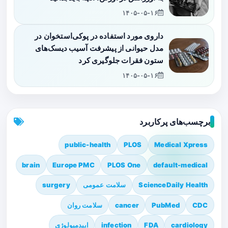
۱۴۰۵-۰۵-۱۶
داروی مورد استفاده در پوکی‌استخوان در
مدل حیوانی از پیشرفت آسیب دیسک‌های
ستون فقرات جلوگیری کرد
۱۴۰۵-۰۵-۱۶
برچسب‌های پرکاربرد
public-health
PLOS
Medical Xpress
brain
Europe PMC
PLOS One
default-medical
ScienceDaily Health
سلامت عمومی
surgery
CDC
PubMed
cancer
سلامت روان
cardiology
FDA
infection
اپیدمیولوژی