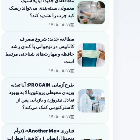
مطالعه‌ای جدید: آیا پلاستیک
معمولی بسته‌بندی می‌تواند ریسک
کبد چرب را تشدید کند؟
۱۴۰۵-۰۵-۱۷
مطالعه جدید: شروع مصرف
کانابیس در نوجوانی با کندی رشد
حافظه و مهارت‌های شناختی مرتبط
است
۱۴۰۵-۰۵-۱۷
طرح‌آزمایی PROGAIN: آیا تغذیه
وریدی محیطی پروتئین‌بالا به بهبود
تعادل نیتروژن و بازیابی پس از
گاسترکتومی کمک می‌کند؟
۱۴۰۵-۰۵-۱۷
فناوری «Another Me» (توأم
دیجیتال انسانی) و کاهش اضطراب