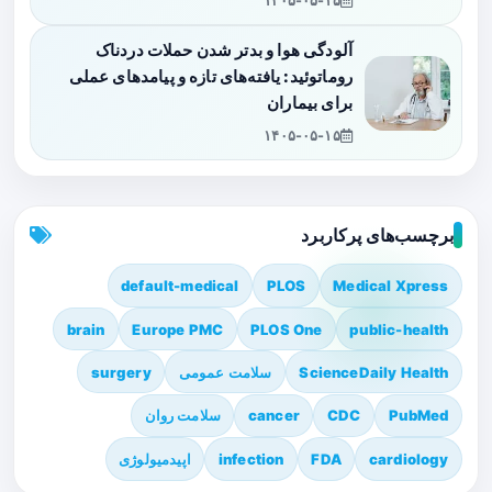
۱۴۰۵-۰۵-۱۵
آلودگی هوا و بدتر شدن حملات دردناک
روماتوئید: یافته‌های تازه و پیامدهای عملی
برای بیماران
۱۴۰۵-۰۵-۱۵
برچسب‌های پرکاربرد
default-medical
PLOS
Medical Xpress
brain
Europe PMC
PLOS One
public-health
ScienceDaily Health
سلامت عمومی
surgery
PubMed
CDC
cancer
سلامت روان
cardiology
FDA
infection
اپیدمیولوژی