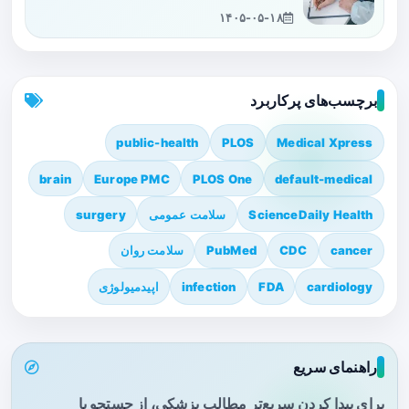
۱۴۰۵-۰۵-۱۸
برچسب‌های پرکاربرد
public-health
PLOS
Medical Xpress
brain
Europe PMC
PLOS One
default-medical
ScienceDaily Health
سلامت عمومی
surgery
cancer
CDC
PubMed
سلامت روان
cardiology
FDA
infection
اپیدمیولوژی
راهنمای سریع
برای پیدا کردن سریع‌تر مطالب پزشکی، از جستجو یا