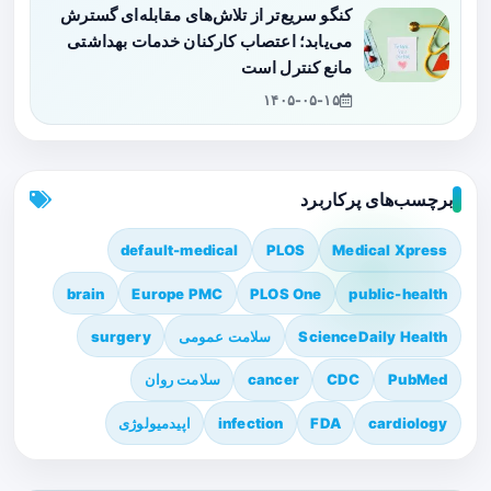
کنگو سریع‌تر از تلاش‌های مقابله‌ای گسترش
می‌یابد؛ اعتصاب کارکنان خدمات بهداشتی
مانع کنترل است
۱۴۰۵-۰۵-۱۵
برچسب‌های پرکاربرد
default-medical
PLOS
Medical Xpress
brain
Europe PMC
PLOS One
public-health
ScienceDaily Health
سلامت عمومی
surgery
PubMed
CDC
cancer
سلامت روان
cardiology
FDA
infection
اپیدمیولوژی